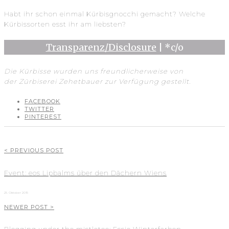
Habt ihr schon einmal Kürbisgnocchi gemacht? Welche
Kürbissorten esst ihr am liebsten?
Transparenz/Disclosure
| *c/o
Die Kürbisse wurden uns freundlicherweise von
der Zürbiserei Zehetbauer zur Verfügung gestellt.
FACEBOOK
TWITTER
PINTEREST
< PREVIOUS POST
Event: eos Lipbalms über den Dächern Wiens
25. Oktober 2015
NEWER POST >