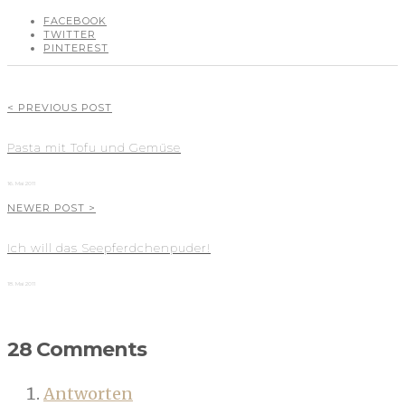
FACEBOOK
TWITTER
PINTEREST
< PREVIOUS POST
Pasta mit Tofu und Gemüse
16. Mai 2011
NEWER POST >
Ich will das Seepferdchenpuder!
18. Mai 2011
28 Comments
Antworten