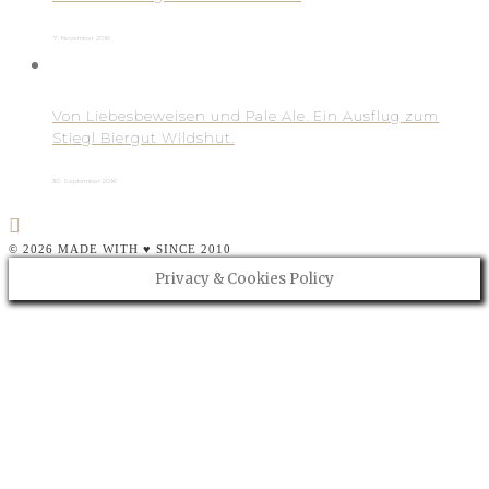
7. November 2016
Von Liebesbeweisen und Pale Ale. Ein Ausflug zum
Stiegl Biergut Wildshut.
30. September 2016
© 2026 MADE WITH ♥ SINCE 2010
Privacy & Cookies Policy