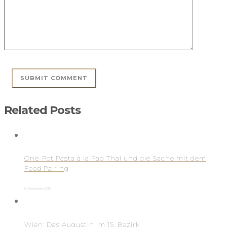
Related Posts
One-Pot Pasta à la Pad Thai und die Sache mit dem
Food Pairing
8. November 2016
Wien: Das Augustin im 15. Bezirk