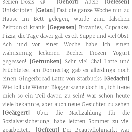
Serien-Dosis 😉
|Gehört|
Adele
|Gelesen|
Uniskripten
|Getan|
Fast die ganze Woche nur zu
Hause im Bett gelegen, wurde zum falschen
Zeitpunkt krank
|Gegessen|
Brownies, Cupcakes,
Pizza, die Tage davor gab es oft Suppe und viel Obst.
Ach und vor einer Woche habe ich einen
wahnsinnig leckeren Becher Frozen Yogurt
gegessen!
|Getrunken|
Sehr viel Chai Latte und
Früchtetee, am Donnertag gab es allerdings noch
einen Gingerbread Latte von Starbucks
|Gedacht|
Wie toll die Wiener Bloggerszene doch ist, ich freue
mich so ein Teil davon zu sein! War schön heute
viele bekannte, aber auch neue Gesichter zu sehen
|Geärgert|
Über die Nachzahlung für die
Sozialversicherung, habe letzten Sommer zu viel
gearbeitet…
|Gefreut|
Der Beautyflohmarkt war