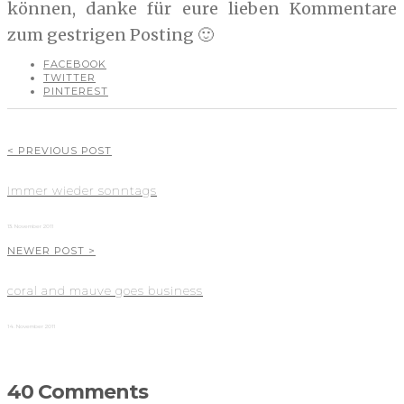
können, danke für eure lieben Kommentare
zum gestrigen Posting 🙂
FACEBOOK
TWITTER
PINTEREST
< PREVIOUS POST
Immer wieder sonntags
13. November 2011
NEWER POST >
coral and mauve goes business
14. November 2011
40 Comments