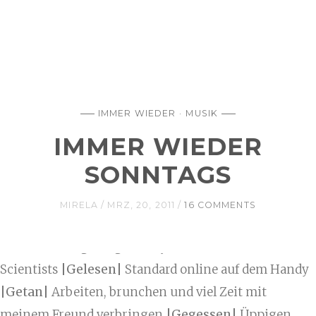
IMMER WIEDER
MUSIK
IMMER WIEDER
SONNTAGS
MIRELA
MRZ, 20, 2011
16 COMMENTS
|Gesehen|
Big Bang Theory
|Gehört|
We Are
Scientists
|Gelesen|
Standard online auf dem Handy
|Getan|
Arbeiten, brunchen und viel Zeit mit
meinem Freund verbringen
|Gegessen|
Üppigen