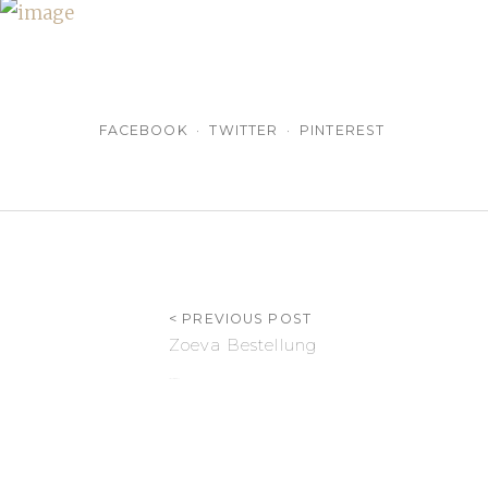
FACEBOOK
TWITTER
PINTEREST
< PREVIOUS POST
Zoeva Bestellung
19. März 2011