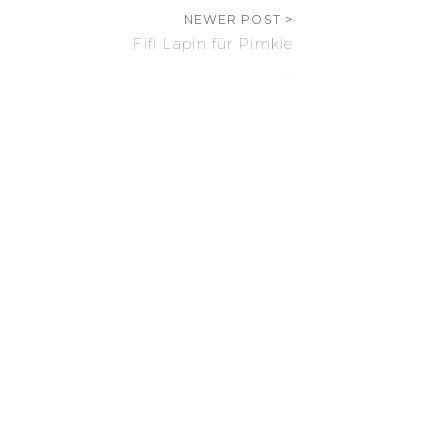
NEWER POST >
Fifi Lapin für Pimkie
21. März 2011
16 Comments
ANTWORTEN
GODFRINA
20. März 2011