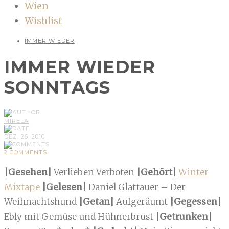
Wien
Wishlist
IMMER WIEDER
IMMER WIEDER
SONNTAGS
MIRELA
DEZ, 26, 2010
2 COMMENTS
|Gesehen|
Verlieben Verboten
|Gehört|
Winter
Mixtape
|Gelesen|
Daniel Glattauer – Der
Weihnachtshund
|Getan|
Aufgeräumt
|Gegessen|
Ebly mit Gemüse und Hühnerbrust
|Getrunken|