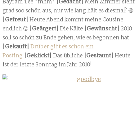
Bayram Tee *mhm*
|Gedacht|
Mein Zimmer sieht
grad soo schön aus, nur wie lang hält es diesmal? 😀
|Gefreut|
Heute Abend kommt meine Cousine
endlich 🙂
|Geärgert|
Die Kälte
|Gewünscht|
2010
soll so schön zu Ende gehen, wie es begonnen hat
|Gekauft|
Drüber gibt es schon ein
Posting
|Geklickt|
Das übliche
|Gestaunt|
Heute
ist der letzte Sonntag im Jahr 2010!