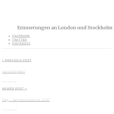
Erinnerungen an London und Stockholm 
FACEBOOK
TWITTER
PINTEREST
< PREVIOUS POST
Vanillekipferl
26. Dezember 2010
NEWER POST >
Tag – Jahresrückblick 2010
27. Dezember 2010