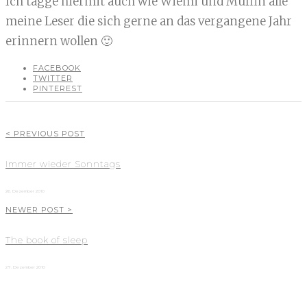
Ich tagge hiermit auch wie Wiemi und Muffin alle
meine Leser die sich gerne an das vergangene Jahr
erinnern wollen 🙂
FACEBOOK
TWITTER
PINTEREST
< PREVIOUS POST
Immer wieder Sonntags
26. Dezember 2010
NEWER POST >
The book of sleep
27. Dezember 2010