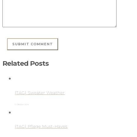
Related Posts
{TAG} Sweater Weather
5. Oktober 2014
{TAG} Pflege Must-Haves