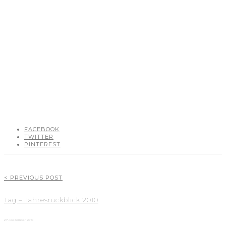
FACEBOOK
TWITTER
PINTEREST
< PREVIOUS POST
Tag – Jahresrückblick 2010
27. Dezember 2010