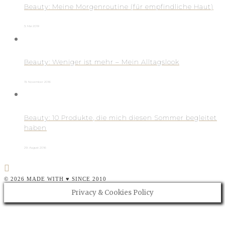
Beauty: Meine Morgenroutine (für empfindliche Haut)
3. Mai 2019
Beauty: Weniger ist mehr – Mein Alltagslook
13. November 2016
Beauty: 10 Produkte, die mich diesen Sommer begleitet
haben
29. August 2016
© 2026 MADE WITH ♥ SINCE 2010
Privacy & Cookies Policy