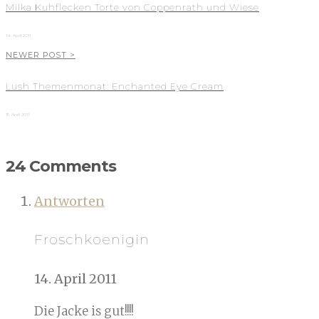
Milka Kuhflecken Torte von Coppenrath und Wiese
14. April 2011
NEWER POST >
Lush Themenmonat: Enchanted Eye Cream
15. April 2011
24 Comments
Antworten
Froschkoenigin
14. April 2011
Die Jacke is gut!!!!