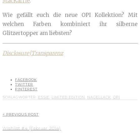
MacKarrie
.
Wie gefällt euch die neue OPI Kollektion? Mit
welchen Farben kombiniert ihr silberne
Glitzertopper am liebsten?
Disclosure|Transparenz
FACEBOOK
TWITTER
PINTEREST
SCHLAGWÖRTER:
ESSIE
,
LIMITED EDITION
,
NAGELLACK
,
OPI
< PREVIOUS POST
Wishlist #4 {Februar 2014}