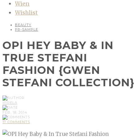
Wien
Wishlist
BEAUTY
PR-SAMPLE
OPI HEY BABY & IN
TRUE STEFANI
FASHION {GWEN
STEFANI COLLECTION}
MIRELA
FEB, 18, 2014
17 COMMENTS