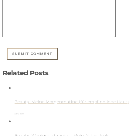
Related Posts
Beauty: Meine Morgenroutine (für empfindliche Haut)
3. Mai 2019
Beauty: Weniger ist mehr – Mein Alltagslook