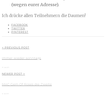
(wegen eurer Adresse).
Ich drücke allen Teilnehmern die Daumen!
FACEBOOK
TWITTER
PINTEREST
< PREVIOUS POST
Immer wieder sonntags
10. Juli 2011
NEWER POST >
MAC Gem Of Roses die Zweite
12. Juli 2011