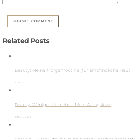
Related Posts
Beauty: Meine Morgenroutine (für empfindliche Haut)
3. Mai 2019
Beauty: Weniger ist mehr – Mein Alltagslook
13. November 2016
Beauty: 10 Produkte, die mich diesen Sommer begleitet