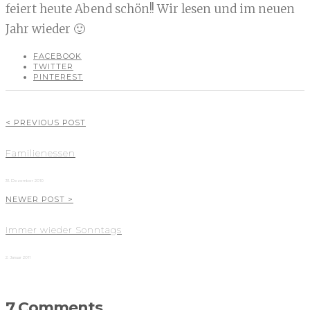
feiert heute Abend schön!! Wir lesen und im neuen
Jahr wieder 🙂
FACEBOOK
TWITTER
PINTEREST
< PREVIOUS POST
Familienessen
31. Dezember 2010
NEWER POST >
Immer wieder Sonntags
2. Januar 2011
7 Comments