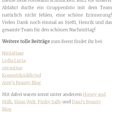
meine neue Fotowand schmücken. Kurz vor unserer
Abfahrt durfte ein Gruppenfoto mit dem Team
natürlich nicht fehlen, eine schöne Erinnerung!
Vielen Dank noch einmal an Steffi, Henrik und das
gesamte Team für den schönen Nachmittag!
Weitere tolle Beiträge
zum Event findet ihr bei:
NinjaHase
Lydia Lucia
zeroutine
KosmetikAddicted
Amy’s Beauty Blog
Mit dabei waren sonst unter anderem
Honey and
Milk
,
Shias Welt
,
Pinky Sally
und
Dani’s Beauty
Blog
.