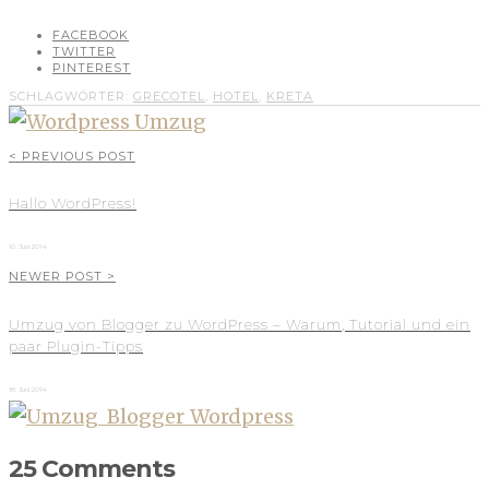
FACEBOOK
TWITTER
PINTEREST
SCHLAGWÖRTER:
GRECOTEL
,
HOTEL
,
KRETA
< PREVIOUS POST
Hallo WordPress!
10. Juni 2014
NEWER POST >
Umzug von Blogger zu WordPress – Warum, Tutorial und ein
paar Plugin-Tipps
18. Juni 2014
25 Comments