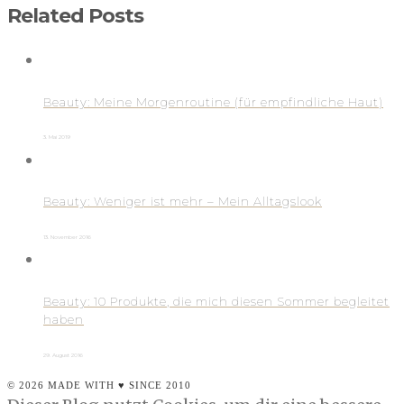
Related Posts
Beauty: Meine Morgenroutine (für empfindliche Haut)
3. Mai 2019
Beauty: Weniger ist mehr – Mein Alltagslook
13. November 2016
Beauty: 10 Produkte, die mich diesen Sommer begleitet
haben
29. August 2016
© 2026 MADE WITH ♥ SINCE 2010