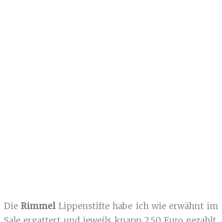
Die
Rimmel
Lippenstifte habe ich wie erwähnt im
Sale ergattert und jeweils knapp 2,50 Euro gezahlt.