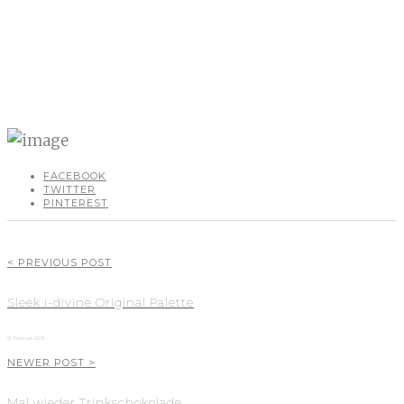
FACEBOOK
TWITTER
PINTEREST
< PREVIOUS POST
Sleek i-divine Original Palette
9. Februar 2011
NEWER POST >
Mal wieder Trinkschokolade