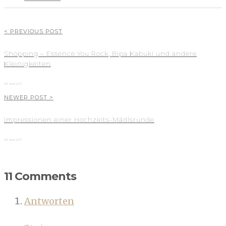
< PREVIOUS POST
Shopping – Essence You Rock, Bipa Kabuki und andere
Kleinigkeiten
28. April 2011
NEWER POST >
Impressionen einer Hochzeits-Mädlsrunde
29. April 2011
11 Comments
Antworten