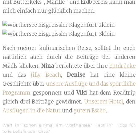
mit Butterkeks-, Marille- und Erdbeereis kann man
mich einfach nur glücklich machen.
Nach meiner kulinarischen Reise, solltet ihr euch
natürlich auch durch die Beiträge der anderen
Mädls klicken.
Nina
berichtete über ihre
Eindrücke
und das
Jilly Beach
,
Denise
hat eine kleine
Geschichte über
unsere Ausflüge und das sportliche
Programm
gesponnen und
Viki
hat dem Roadtrip
gleich drei Beiträge gewidmet.
Unserem Hotel
, den
Ausflügen in die Natur
und
gutem Essen
.
Wart ihr schon einmal am Wörthersee? Habt ihr Tipps für
tolle Lokale oder Orte?