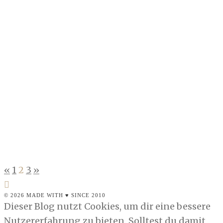
Kleine Fragerunde: Familie, Freunde
und euer Blog
BLOGOSPHÄRE
Aus aktuellem Anlass: Kennt eure Familie
euren Blog? Wie sieht es mit Freunden und
Bekannten aus? Wie kam es dazu? Bleibt ihr
vielleicht lieber…
CONTINUE READING
«
1
2
3
»
© 2026 MADE WITH ♥ SINCE 2010
Dieser Blog nutzt Cookies, um dir eine bessere
Nutzererfahrung zu bieten. Solltest du damit