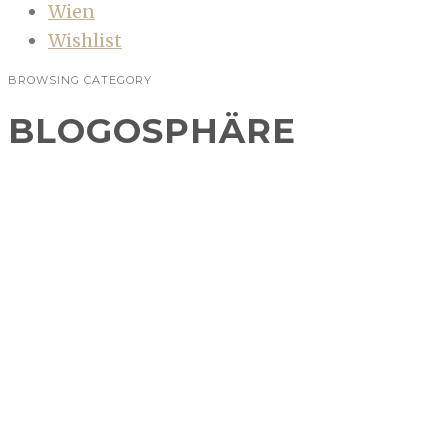
Wien
Wishlist
BROWSING CATEGORY
BLOGOSPHÄRE
Bloggin‘ around the Christmas tree
BLOGOSPHÄRE
,
GEWINNSPIEL
Auch dieses Jahr ist es wieder so weit,
Weihnachten nähert sich mit großen Schritten
und die Bloggerwelt hat sich wieder ins Zeug
gelegt und…
CONTINUE READING