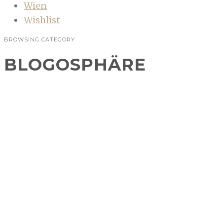
Wien
Wishlist
BROWSING CATEGORY
BLOGOSPHÄRE
Impressionen einer Hochzeits-
Mädlsrunde
BLOGOSPHÄRE
,
RESTAURANT
,
WIEN
Fish and Chips, Cupcakes, Cider, schöne
Location und eine Traumhochzeit? Gibt es
einen besseren Grund für ein Treffen? Eher
nicht, drum haben wir Wiener…
CONTINUE READING