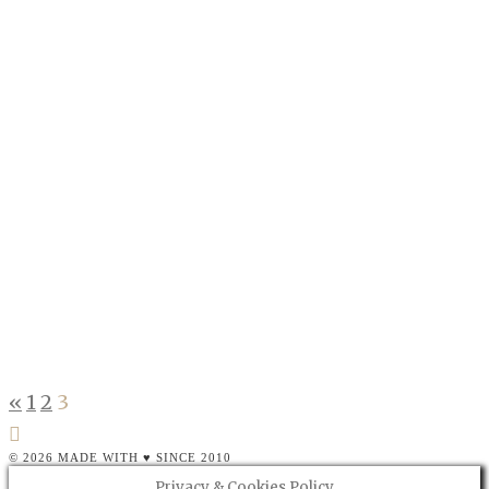
auf die Idee ein Treffen zu organisieren. Da ich
sie erst…
CONTINUE READING
Wiener BloggerInnen Treffen!
BLOGOSPHÄRE
,
WIEN
Vor wenigen Minuten hab ich bei Fanfarella
gesehen, dass es Ende Jänner ein BloggerInnen
Treffen in Wien geben wird und kurzerhand
zugesagt. Ich finde…
CONTINUE READING
«
1
2
3
© 2026 MADE WITH ♥ SINCE 2010
Privacy & Cookies Policy