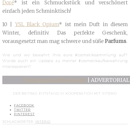
Doré
* ist ein Schmuckstück und verschönert
einfach jeden Schminktisch!
10 |
YSL Black Opium
* ist mein Duft in diesem
Winter, definitiv. Das perfekte Geschenk,
vorausgesetzt man mag schwere und süße
Parfums
.
Wie und wo bewahrt ihre eure Kosmetiksammlung auf?
Würde euch ein Update zu meiner Kosmetikaufbewahrung
interessieren?
Transparenz/Disclosure
| ADVERTORIAL 
DER BEITRAG ENTSTAND IN KOOPERATION MIT INTERIO
FACEBOOK
TWITTER
PINTEREST
SCHLAGWÖRTER:
INTERIO