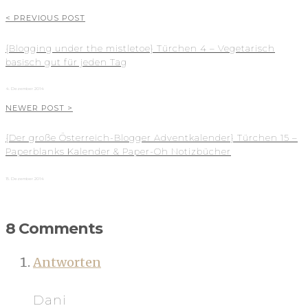
< PREVIOUS POST
{Blogging under the mistletoe} Türchen 4 – Vegetarisch
basisch gut für jeden Tag
4. Dezember 2014
NEWER POST >
{Der große Österreich-Blogger Adventkalender} Türchen 15 –
Paperblanks Kalender & Paper-Oh Notizbücher
15. Dezember 2014
8 Comments
Antworten
Dani