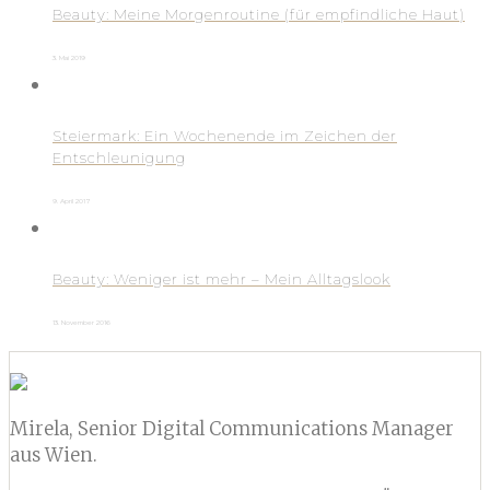
Beauty: Meine Morgenroutine (für empfindliche Haut)
3. Mai 2019
Steiermark: Ein Wochenende im Zeichen der
Entschleunigung
9. April 2017
Beauty: Weniger ist mehr – Mein Alltagslook
13. November 2016
Mirela, Senior Digital Communications Manager
aus Wien.