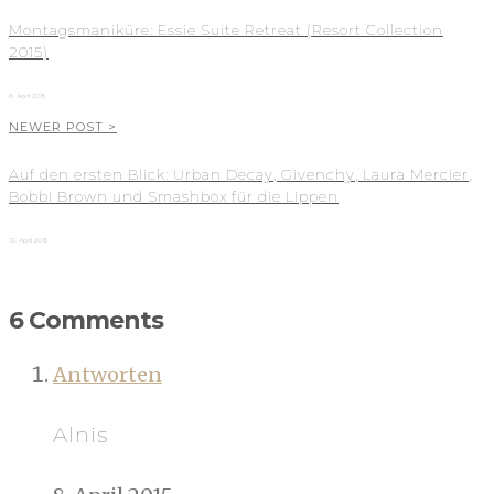
Montagsmaniküre: Essie Suite Retreat (Resort Collection
2015)
6. April 2015
NEWER POST >
Auf den ersten Blick: Urban Decay, Givenchy, Laura Mercier,
Bobbi Brown und Smashbox für die Lippen
10. April 2015
6 Comments
Antworten
Alnis