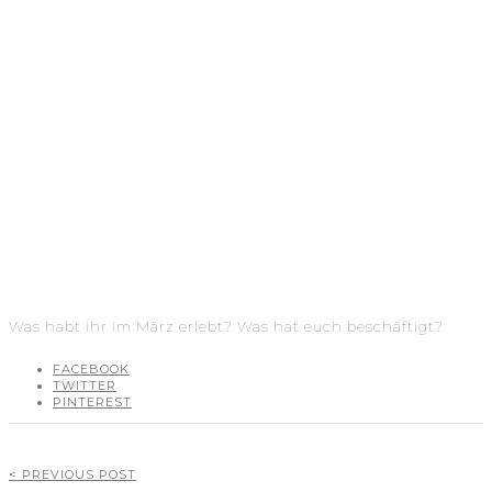
Was habt ihr im März erlebt? Was hat euch beschäftigt?
FACEBOOK
TWITTER
PINTEREST
< PREVIOUS POST